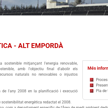
TICA - ALT EMPORDÀ
sostenible mitjançant l'energia renovable,
Més infor
stenible, amb l'objectiu final d'abolir els
 recursos naturals no renovables o injustos
Proces 
Present
Pla de 
 de l'any 2008 en la planificació i execució
 sostenibilitat energètica
redactat el 2008.
ima
, com a departament específic de l'Àrea de medi ambient dedic