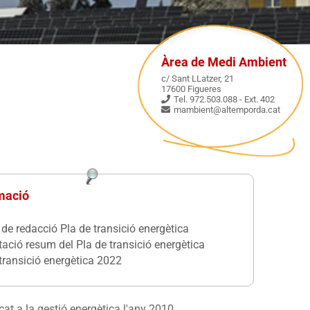
Àrea de Medi Ambient
c/ Sant LLatzer, 21
17600 Figueres
Tel. 972.503.088 - Ext. 402
mambient@altemporda.cat
mació
de redacció Pla de transició energètica
ació resum del Pla de transició energètica
transició energètica 2022
at a la gestió energètica l'any 2010.