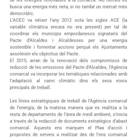
de les energies renovables a la comarca. No només es
busca una energia més neta, si no també un mercat més
democràtic.
L’ACEC va néixer l’any 2012 sota les sigles ACE (la
variable climàtica encara no era present) per tal de
coordinar els municipis empordanesos signataris del
Pacte d’Alcaldes i Alcaldesses per una energia
sostenible i fomentar accions perquè els Ajuntaments
assoleixin els objectius del Pacte.
El 2015, arran de la renovació dels compromisos de
reducció de les emissions del Pacte d’Alcaldes, l’Agència
comarcal va incorporar les temàtiques relacionades amb
l’adaptació al canvi climàtic dins els seus eixos
principals de treball.
Les línies estratègiques de treball de l’Agència comarcal
de l’energia, de la mateixa manera que es realitza a la
resta de departaments de l’àrea de medi ambient, s’inicia
a través de la redacció de documents estratègics d’abast
comarcal. Aquests ens marquen el Plaa d’acció i
propostes de serveis a realitzar des de l’ens comarcal